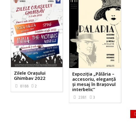
Zilele Orașului
Expoziția „Pălăria –
Ghimbav 2022
accesoriu, eleganță
și mesaj în Brașovul
8188
2
interbelic”
2381
3