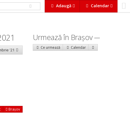
Adaugă
Calendar
2021
Urmează în Braşov
Ce urmează
Calendar
mbrie '21
t
Brașov