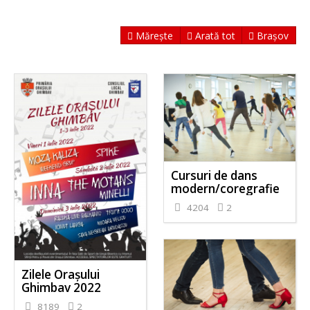
Mărește
Arată tot
Brașov
Cursuri de dans
modern/coregrafie
4204
2
Zilele Orașului
Ghimbav 2022
8189
2