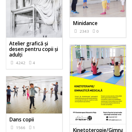
Minidance
2343
0
Atelier grafică și
desen pentru copii și
adulți
4242
4
Dans copii
1566
1
Kinetoteropie/Gimnasti