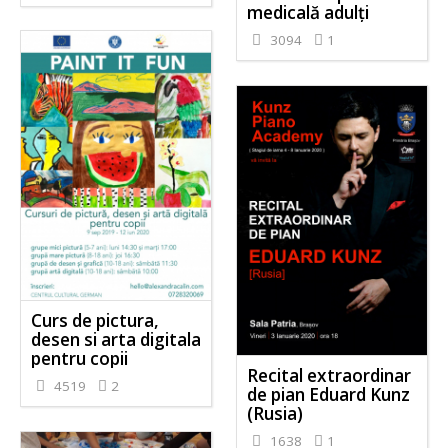
medicală adulți
3094
1
Curs de pictura,
desen si arta digitala
pentru copii
Recital extraordinar
4519
2
de pian Eduard Kunz
(Rusia)
1638
1