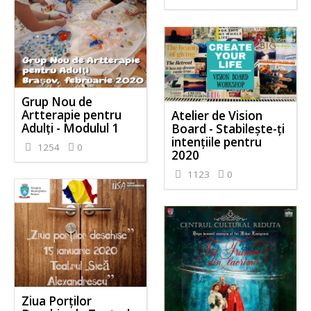
Grup Nou de
Artterapie pentru
Atelier de Vision
Adulți - Modulul 1
Board - Stabilește-ți
intențiile pentru
1254
0
2020
1123
0
Ziua Porților