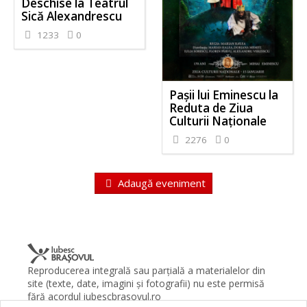
Deschise la Teatrul
Sică Alexandrescu
1233
0
Pașii lui Eminescu la
Reduta de Ziua
Culturii Naționale
2276
0
Adaugă eveniment
Reproducerea integrală sau parţială a materialelor din
site (texte, date, imagini şi fotografii) nu este permisă
fără acordul iubescbrasovul.ro