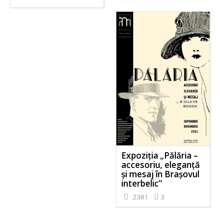
Expoziția „Pălăria –
accesoriu, eleganță
și mesaj în Brașovul
interbelic”
2381
3