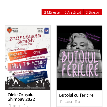
Mărește
Arată tot
Brașov
Zilele Orașului
Butoiul cu fericire
Ghimbav 2022
2484
4
8191
2