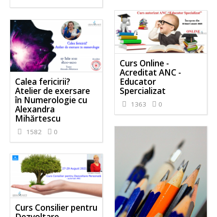
Curs Online -
Acreditat ANC -
Educator
Calea fericirii?
Spercializat
Atelier de exersare
în Numerologie cu
1363
0
Alexandra
Mihărtescu
1582
0
Curs Consilier pentru
Dezvoltare