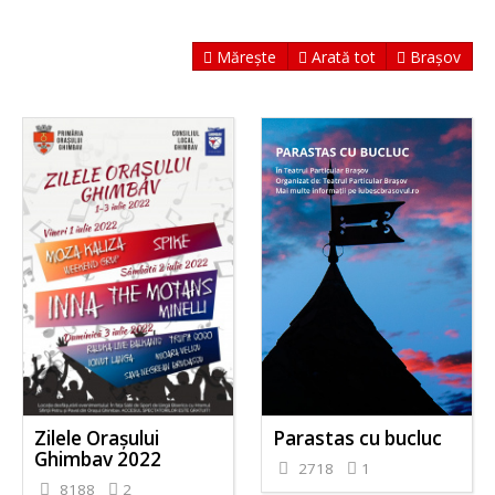
Mărește
Arată tot
Brașov
Zilele Orașului
Parastas cu bucluc
Ghimbav 2022
2718
1
8188
2