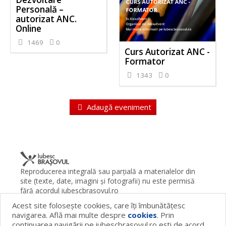
Personală –
autorizat ANC.
Online
1469
0
Curs Autorizat ANC -
Formator
1343
0
Adaugă eveniment
Reproducerea integrală sau parţială a materialelor din
site (texte, date, imagini şi fotografii) nu este permisă
fără acordul iubescbrasovul.ro
Acest site foloseşte cookies, care îţi îmbunătăţesc
Termeni şi condiţii
Contact
Despre proiect
FAQ
navigarea. Află mai multe despre
cookies
. Prin
Cookies
Publicitate
continuarea navigării pe iubescbrasovul.ro eşti de acord