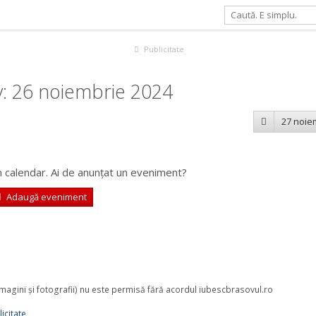
Publicitate
: 26 noiembrie 2024
27 noie
 calendar. Ai de anunțat un eveniment?
Adaugă eveniment
 imagini şi fotografii) nu este permisă fără acordul iubescbrasovul.ro
icitate