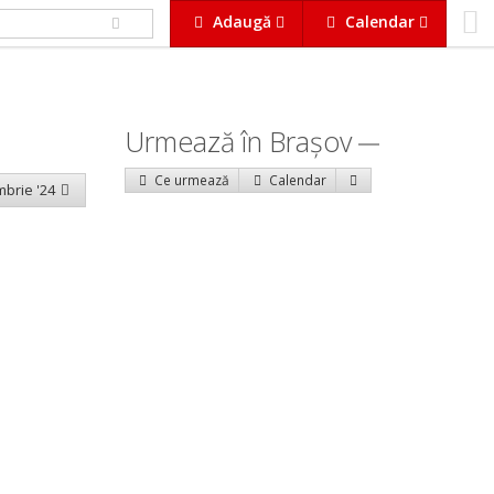
Adaugă
Calendar
Urmează în Braşov
Ce urmează
Calendar
mbrie '24