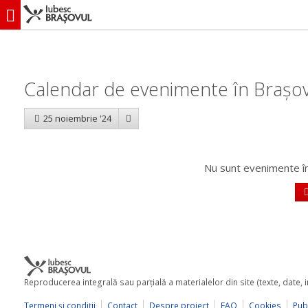
iubescbraşovul.ro
Calendar evenimente
Calendar de evenimente în Brașov
25 noiembrie '24
Nu sunt evenimente în
Reproducerea integrală sau parţială a materialelor din site (texte, date,
Termeni şi condiţii
Contact
Despre proiect
FAQ
Cookies
Publ