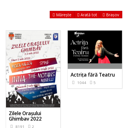
Mărește
Arată tot
Brașov
Actrița fără Teatru
1044
5
Zilele Orașului
Ghimbav 2022
8191
2