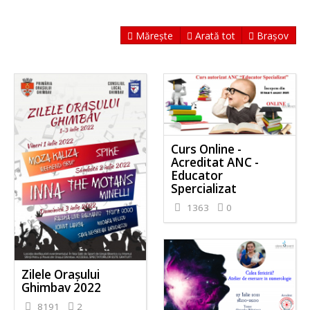
Mărește
Arată tot
Brașov
Curs Online -
Acreditat ANC -
Educator
Spercializat
1363
0
Zilele Orașului
Ghimbav 2022
8191
2