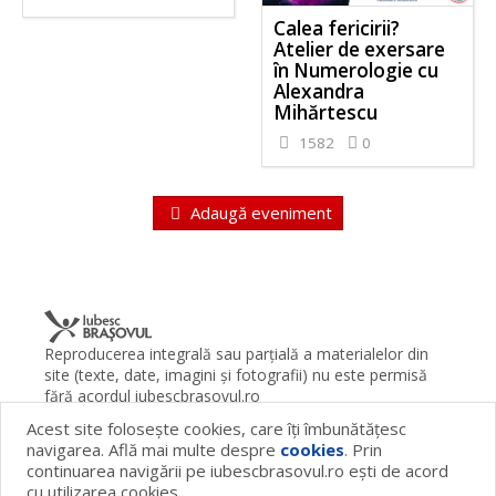
Calea fericirii?
Atelier de exersare
în Numerologie cu
Alexandra
Mihărtescu
1582
0
Adaugă eveniment
Reproducerea integrală sau parţială a materialelor din
site (texte, date, imagini şi fotografii) nu este permisă
fără acordul iubescbrasovul.ro
Acest site foloseşte cookies, care îţi îmbunătăţesc
Termeni şi condiţii
Contact
Despre proiect
FAQ
navigarea. Află mai multe despre
cookies
. Prin
Cookies
Publicitate
continuarea navigării pe iubescbrasovul.ro eşti de acord
© 2026 iubescbrasovul.ro
cu utilizarea cookies.