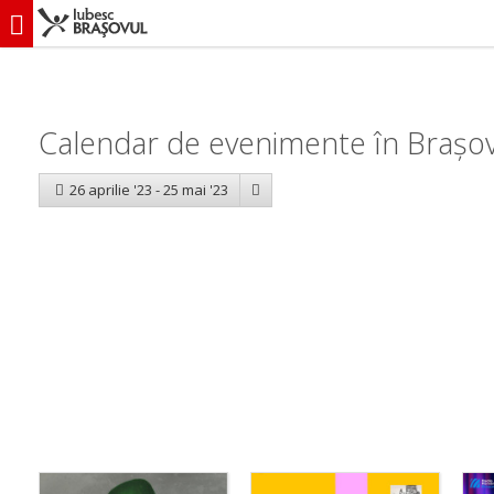
iubescbraşovul.ro
Calendar evenimente
Calendar de evenimente în Brașov:
26 aprilie '23 - 25 mai '23