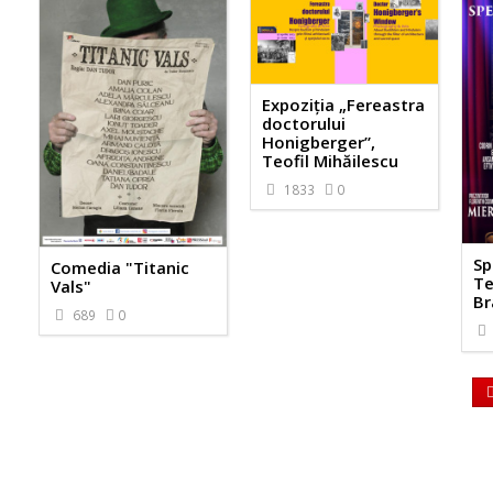
Expoziția „Fereastra
doctorului
Honigberger”,
Teofil Mihăilescu
1833
0
Sp
Comedia "Titanic
Te
Vals"
Br
689
0