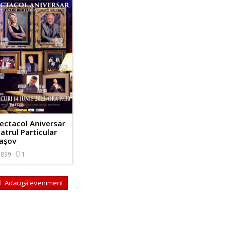
ectacol Aniversar
atrul Particular
așov
899
1
Adaugă eveniment