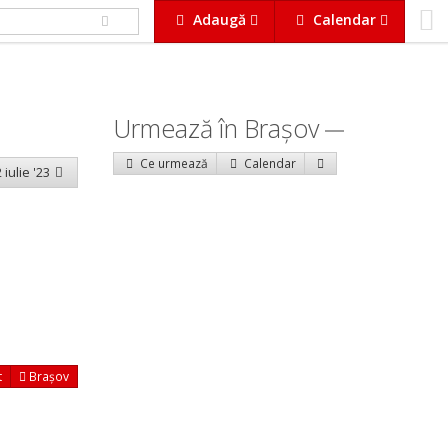
Adaugă
Calendar
Urmează în Braşov
Ce urmează
Calendar
 iulie '23
t
Brașov