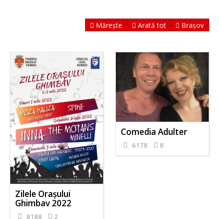
Mărește
Arată tot
Brașov
Comedia Adulter
6178
8
Zilele Orașului
Ghimbav 2022
8188
2