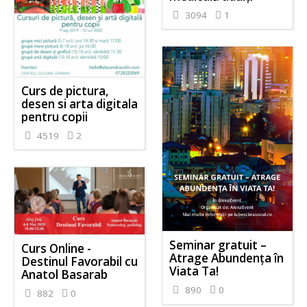
3094
1
Curs de pictura,
desen si arta digitala
pentru copii
4519
2
Seminar gratuit –
Curs Online -
Atrage Abundența în
Destinul Favorabil cu
Viata Ta!
Anatol Basarab
890
0
882
0