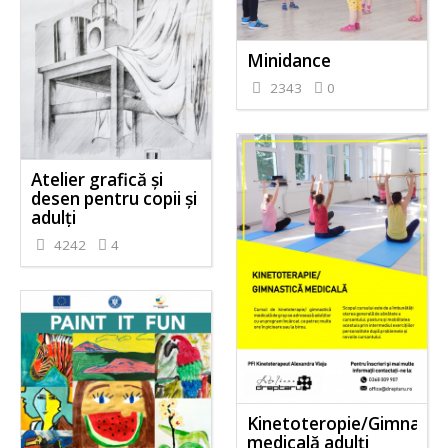
Minidance
2343
0
Atelier grafică și
desen pentru copii și
adulți
4242
4
Kinetoteropie/Gimnasti
medicală adulți