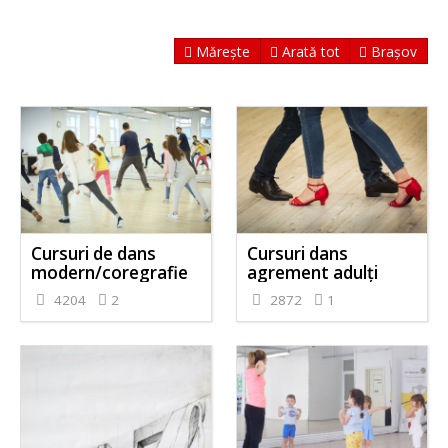
Mărește
Arată tot
Brașov
Cursuri de dans
Cursuri dans
modern/coregrafie
agrement adulți
4204
2
2872
1