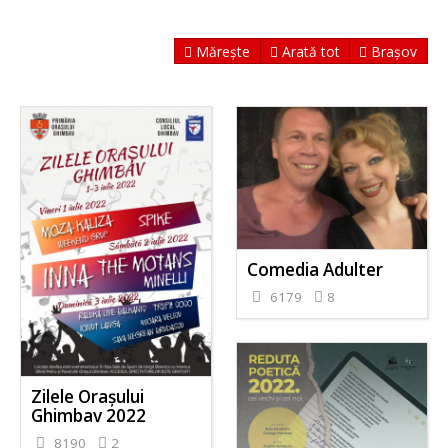
Mărește
Arată tot
Brașov
Comedia Adulter
6179
8
Zilele Orașului
Ghimbav 2022
8190
2