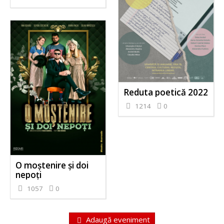
Reduta poetică 2022
1214
0
O moștenire și doi
nepoți
1057
0
Adaugă eveniment