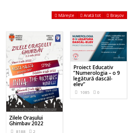
Mărește
Arată tot
Brașov
Proiect Educativ
”Numerologia – o 9
legătură dascăl-
elev”
1085
0
Zilele Orașului
Ghimbav 2022
8188
2