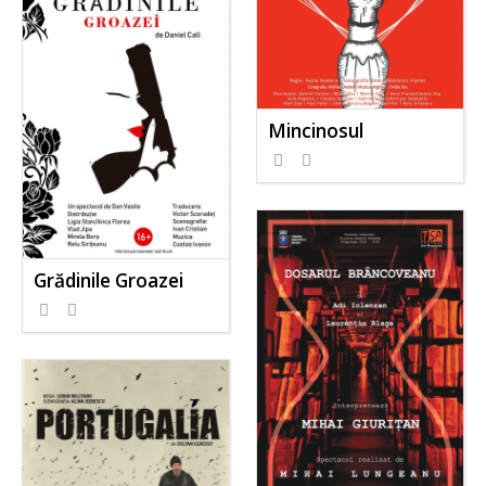
Mincinosul
Grădinile Groazei