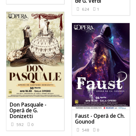
de G. Verdi
624
1
Don Pasquale -
Operă de G.
Faust - Operă de Ch.
Donizetti
Gounod
592
0
548
0