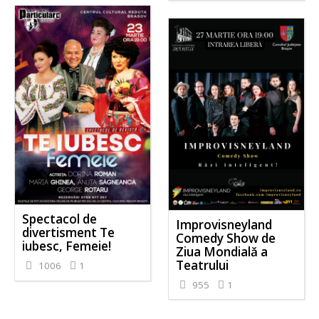
Spectacol de
Improvisneyland
divertisment Te
Comedy Show de
iubesc, Femeie!
Ziua Mondială a
Teatrului
1006
1
955
1