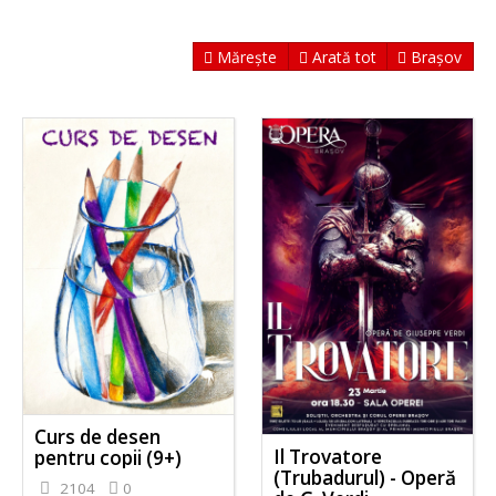
Mărește
Arată tot
Brașov
Curs de desen
Il Trovatore
pentru copii (9+)
(Trubadurul) - Operă
2104
0