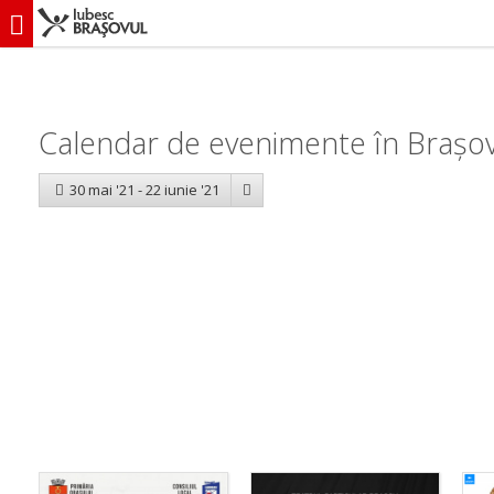
iubescbraşovul.ro
Calendar evenimente
Calendar de evenimente în Brașov: 
30 mai '21 - 22 iunie '21