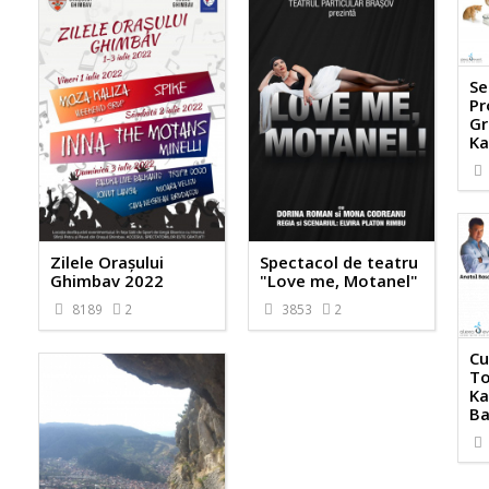
Se
Pr
Gr
Ka
Zilele Orașului
Spectacol de teatru
Ghimbav 2022
"Love me, Motanel"
8189
2
3853
2
Cu
To
Ka
Ba