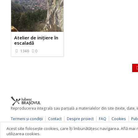
Atelier de inițiere în
escaladă
1346
0
Reproducerea integrală sau parţială a materialelor din site (texte, date,
Termeni şi condiţii
Contact
Despre proiect
FAQ
Cookies
Publ
© 2026 iubescbrasovul.ro
Acest site foloseşte cookies, care îţi îmbunătăţesc navigarea. Află ma
utilizarea cookies.