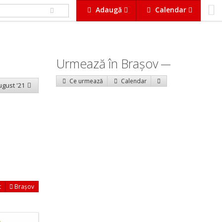
Adaugă
Calendar
Urmează în Braşov
Ce urmează
Calendar
august '21
t
Brașov