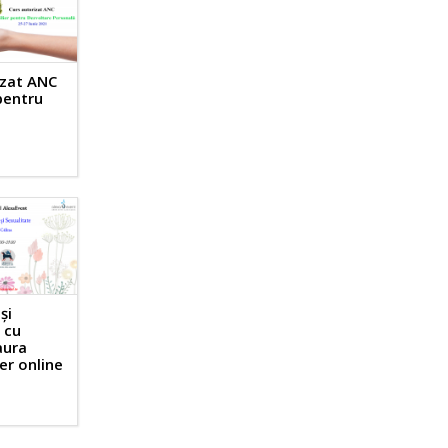
izat ANC
 pentru
și
 cu
aura
ier online