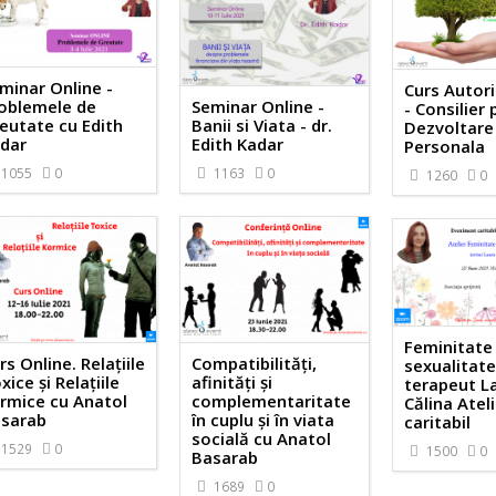
minar Online -
Curs Autor
Seminar Online -
oblemele de
- Consilier
Banii si Viata - dr.
eutate cu Edith
Dezvoltare
Edith Kadar
dar
Personala
1163
0
1055
0
1260
0
Feminitate 
rs Online. Relațiile
Compatibilități,
sexualitate
xice și Relațiile
afinități și
terapeut L
rmice cu Anatol
complementaritate
Călina Atel
sarab
în cuplu și în viata
caritabil
socială cu Anatol
1529
0
1500
0
Basarab
1689
0