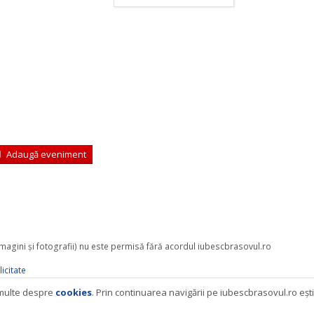
Adaugă eveniment
 imagini şi fotografii) nu este permisă fără acordul iubescbrasovul.ro
icitate
i multe despre
cookies
. Prin continuarea navigării pe iubescbrasovul.ro eşt