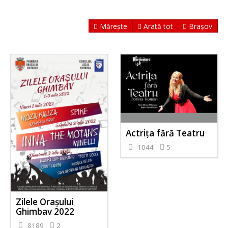
Mărește
Arată tot
Brașov
Actrița fără Teatru
1044
5
Zilele Orașului
Ghimbav 2022
8189
2