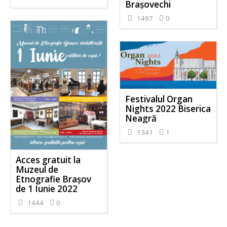
Brașovechi
1497
0
Festivalul Organ
Nights 2022 Biserica
Neagră
1341
1
Acces gratuit la
Muzeul de
Etnografie Brașov
de 1 Iunie 2022
1444
0