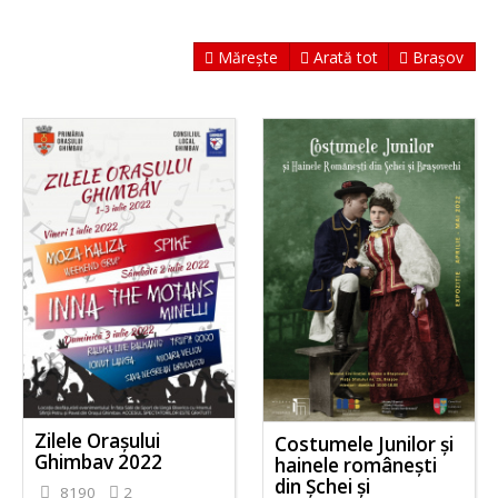
Mărește
Arată tot
Brașov
Zilele Orașului
Costumele Junilor și
Ghimbav 2022
hainele românești
din Șchei și
8190
2