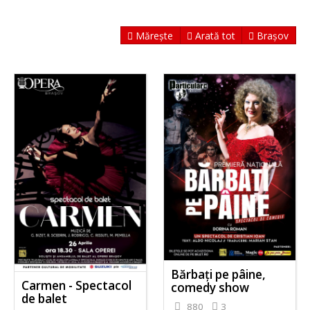
Mărește
Arată tot
Brașov
Bărbați pe pâine,
Carmen - Spectacol
comedy show
de balet
880
3