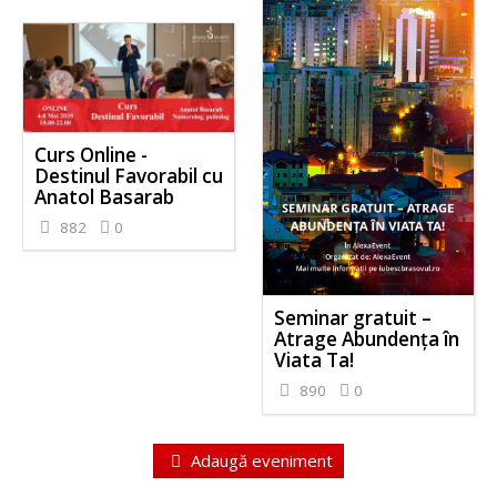
Curs Online -
Destinul Favorabil cu
Anatol Basarab
882
0
Seminar gratuit –
Atrage Abundența în
Viata Ta!
890
0
Adaugă eveniment