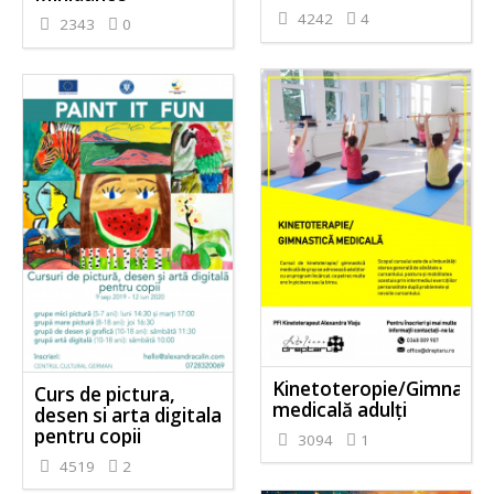
4242
4
2343
0
Kinetoteropie/Gimnasti
Curs de pictura,
medicală adulți
desen si arta digitala
pentru copii
3094
1
4519
2