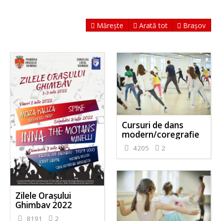
Mărește
Arată tot
Brașov
Cursuri de dans
modern/coregrafie
4205
2
Zilele Orașului
Ghimbav 2022
8191
2