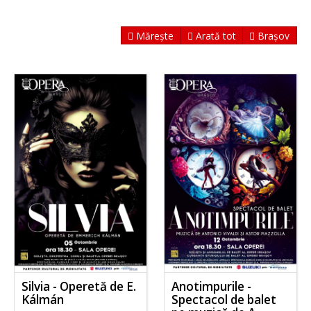
Mărește
Arată tot
Brașov
Silvia - Operetă de E.
Anotimpurile -
Kálmán
Spectacol de balet