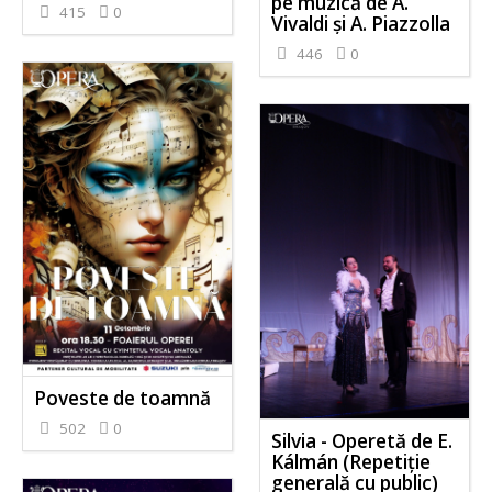
pe muzică de A.
415
0
Vivaldi și A. Piazzolla
446
0
Poveste de toamnă
502
0
Silvia - Operetă de E.
Kálmán (Repetiție
generală cu public)