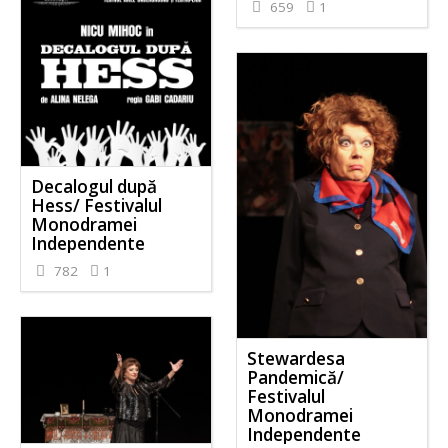
659
1
Decalogul după
Hess/ Festivalul
Monodramei
Independente
782
1
Stewardesa
Pandemică/
Festivalul
Monodramei
Independente