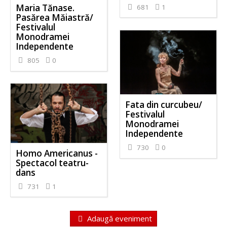
Maria Tănase.
681
1
Pasărea Măiastră/
Festivalul
Monodramei
Independente
805
0
Fata din curcubeu/
Festivalul
Monodramei
Independente
730
0
Homo Americanus -
Spectacol teatru-
dans
731
1
Adaugă eveniment