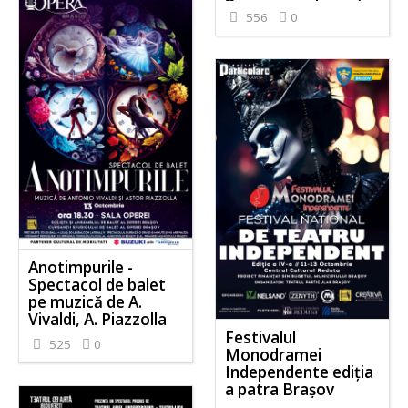
556
0
Anotimpurile -
Spectacol de balet
pe muzică de A.
Vivaldi, A. Piazzolla
Festivalul
525
0
Monodramei
Independente ediția
a patra Brașov