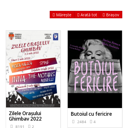
Mărește
Arată tot
Brașov
Zilele Orașului
Butoiul cu fericire
Ghimbav 2022
2484
4
8191
2