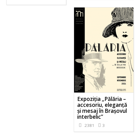
Expoziția „Pălăria –
accesoriu, eleganță
și mesaj în Brașovul
interbelic”
2381
3