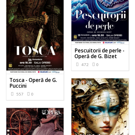
Pescuitorii de perle -
Operă de G. Bizet
472
0
Tosca - Operă de G.
Puccini
557
0