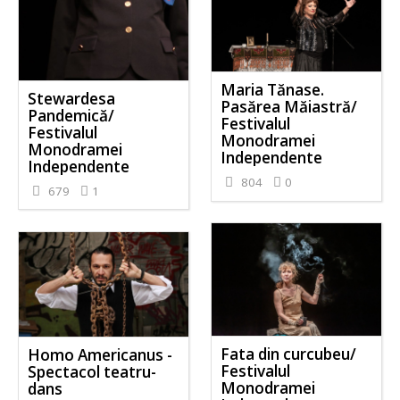
Maria Tănase.
Stewardesa
Pasărea Măiastră/
Pandemică/
Festivalul
Festivalul
Monodramei
Monodramei
Independente
Independente
804
0
679
1
Fata din curcubeu/
Homo Americanus -
Festivalul
Spectacol teatru-
Monodramei
dans