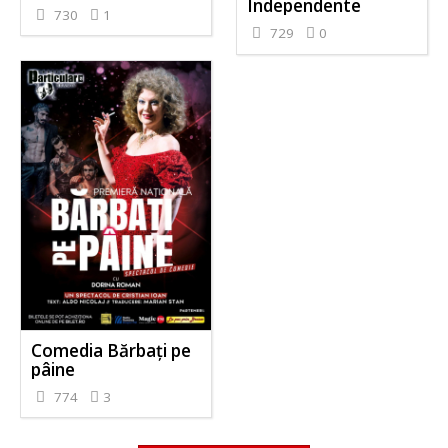
Independente
730
1
729
0
Comedia Bărbați pe
pâine
774
3