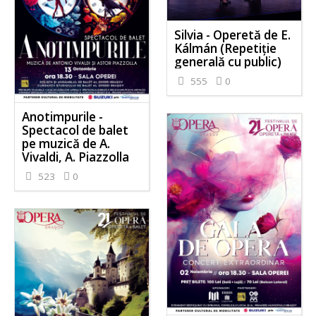
Silvia - Operetă de E.
Kálmán (Repetiție
generală cu public)
555
0
Anotimpurile -
Spectacol de balet
pe muzică de A.
Vivaldi, A. Piazzolla
523
0