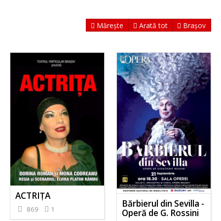
Mărește
Arată tot
Brașov
ACTRIȚA
Bărbierul din Sevilla -
869
1
Operă de G. Rossini