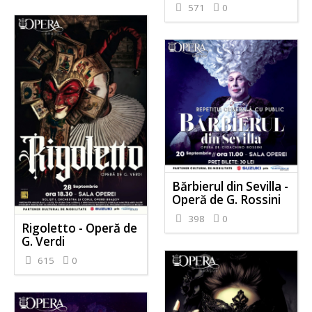
571
0
Bărbierul din Sevilla -
Operă de G. Rossini
398
0
Rigoletto - Operă de
G. Verdi
615
0