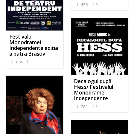
475
0
Festivalul
Monodramei
Independente ediția
a patra Brașov
659
1
Decalogul după
Hess/ Festivalul
Monodramei
Independente
781
1