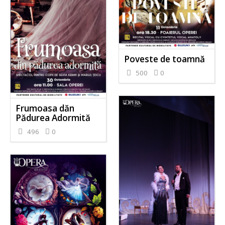
Poveste de toamnă
500
0
Frumoasa dăn
Pădurea Adormită
496
0