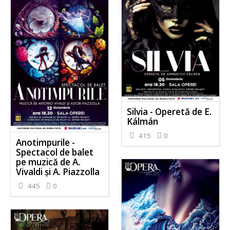
Silvia - Operetă de E.
Kálmán
415
0
Anotimpurile -
Spectacol de balet
pe muzică de A.
Vivaldi și A. Piazzolla
445
0