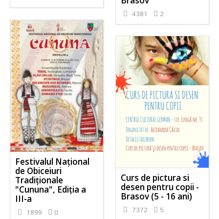
Brasov
4381
2
Festivalul Naţional
de Obiceiuri
Curs de pictura si
Tradiţionale
desen pentru copii -
"Cununa", Ediţia a
Brasov (5 - 16 ani)
III-a
7372
5
1899
0