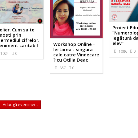
Proiect Edu
elier. Cum sa te
”Numerolog
nosti prin
legătură da
termediul cifrelor.
elev”
Workshop Online -
eniment caritabil
Iertarea - singura
1086
0
1024
0
cale catre Vindecare
? cu Otilia Deac
857
0
Adaugă eveniment