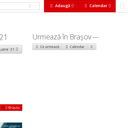
Adaugă
Calendar
021
Urmează în Braşov
Ce urmează
Calendar
uarie '21
t
Brașov