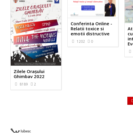
Conferinta Online -
At
Relatii toxice si
cu
emotii distructive
in
1202
0
Ev
Zilele Orașului
Ghimbav 2022
8189
2