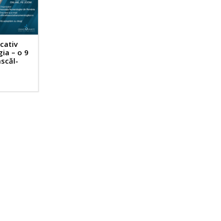
cativ
ia – o 9
scăl-