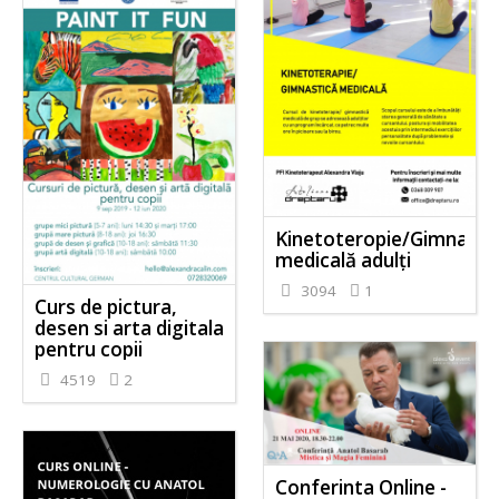
Kinetoteropie/Gimnasti
medicală adulți
3094
1
Curs de pictura,
desen si arta digitala
pentru copii
4519
2
Conferinta Online -