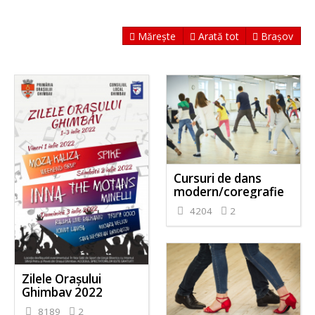
Mărește
Arată tot
Brașov
Cursuri de dans
modern/coregrafie
4204
2
Zilele Orașului
Ghimbav 2022
8189
2