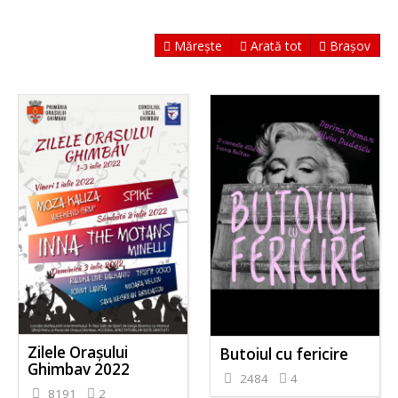
Mărește
Arată tot
Brașov
Zilele Orașului
Butoiul cu fericire
Ghimbav 2022
2484
4
8191
2