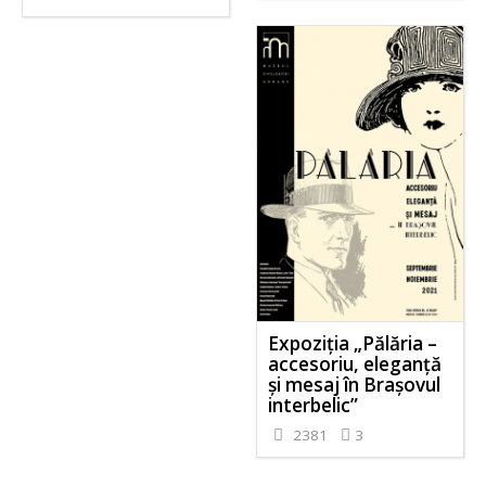
Expoziția „Pălăria –
accesoriu, eleganță
și mesaj în Brașovul
interbelic”
2381
3