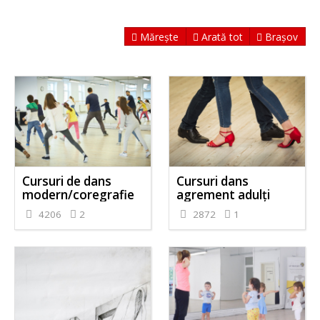
Mărește
Arată tot
Brașov
Cursuri de dans
Cursuri dans
modern/coregrafie
agrement adulți
4206
2
2872
1