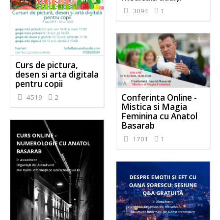
3094
1
Curs de pictura,
desen si arta digitala
pentru copii
Conferinta Online -
4519
2
Mistica si Magia
Feminina cu Anatol
Basarab
1701
1