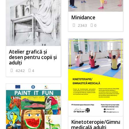
Minidance
2343
0
Atelier grafică și
desen pentru copii și
adulți
4242
4
Kinetoteropie/Gimnasti
medicală adulți