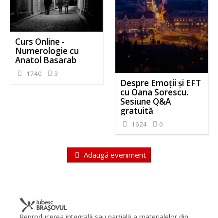
Curs Online -
Numerologie cu
Anatol Basarab
1740
3
Despre Emoții și EFT
cu Oana Sorescu.
Sesiune Q&A
gratuită
1624
0
Adaugă eveniment
Reproducerea integrală sau parţială a materialelor din