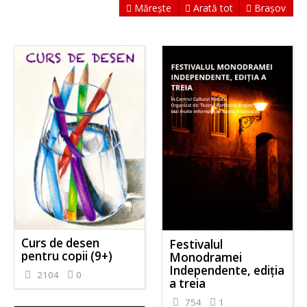
Mărește
Arată tot
Brașov
Curs de desen
Festivalul
pentru copii (9+)
Monodramei
Independente, ediția
2104
0
a treia
754
1