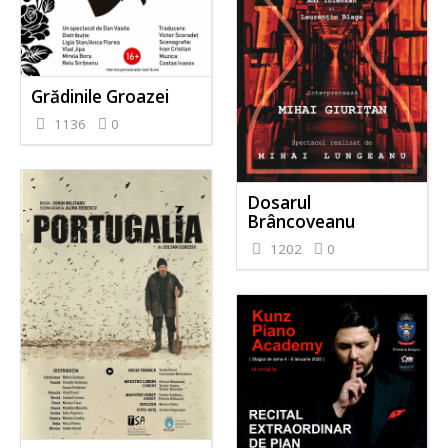
Grădinile Groazei
1136
0
Dosarul
Brâncoveanu
1202
0