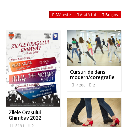
Mărește
Arată tot
Brașov
Cursuri de dans
modern/coregrafie
4206
2
Zilele Orașului
Ghimbav 2022
8191
2