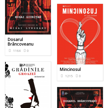
Dosarul
Brâncoveanu
1164
0
Mincinosul
1215
0