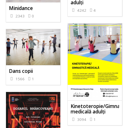
adulți
Minidance
4242
4
2343
0
Dans copii
1566
1
Kinetoteropie/Gimnasti
medicală adulți
3094
1