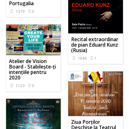
Portugalia
1379
0
Recital extraordinar
de pian Eduard Kunz
(Rusia)
1640
1
Atelier de Vision
Board - Stabilește-ți
intențiile pentru
2020
1123
0
Ziua Porților
Deschise la Teatrul