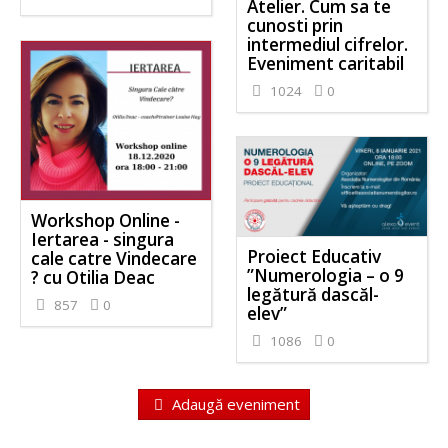
Atelier. Cum sa te
cunosti prin
intermediul cifrelor.
Eveniment caritabil
1024
0
Workshop Online -
Iertarea - singura
Proiect Educativ
cale catre Vindecare
”Numerologia – o 9
? cu Otilia Deac
legătură dascăl-
857
0
elev”
1086
0
Adaugă eveniment