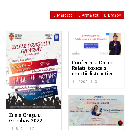
Mărește
Arată tot
Brașov
Conferinta Online -
Relatii toxice si
emotii distructive
1202
0
Zilele Orașului
Ghimbav 2022
8191
2