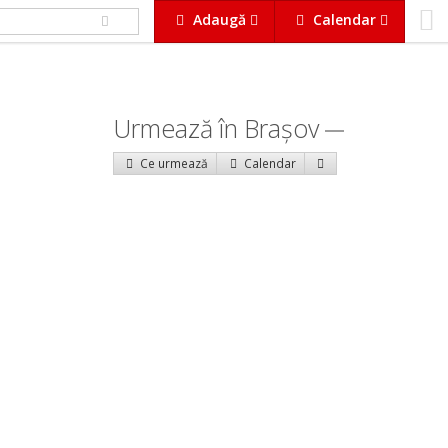
Adaugă
Calendar
Urmează în Braşov
Ce urmează
Calendar