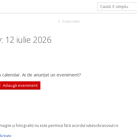
Publicitate
 12 iulie 2026
 calendar. Ai de anunțat un eveniment?
Adaugă eveniment
 imagini şi fotografii) nu este permisă fără acordul iubescbrasovul.ro
icitate