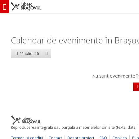
iubescbraşovul.ro
Calendar evenimente
Calendar de evenimente în Brașov:
11 iulie '26
Nu sunt evenimente în
Reproducerea integrală sau parţială a materialelor din site (texte, date,
Termeni şi condiţii
Contact
Despre proiect
FAQ
Cookies
Publ