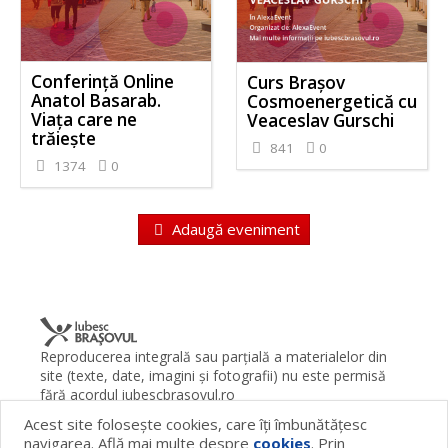
Conferință Online
Curs Brașov
Anatol Basarab.
Cosmoenergetică cu
Viața care ne
Veaceslav Gurschi
trăiește
841
0
1374
0
Adaugă eveniment
Reproducerea integrală sau parţială a materialelor din
site (texte, date, imagini şi fotografii) nu este permisă
fără acordul iubescbrasovul.ro
Acest site foloseşte cookies, care îţi îmbunătăţesc
Termeni şi condiţii
Contact
Despre proiect
FAQ
navigarea. Află mai multe despre
cookies
. Prin