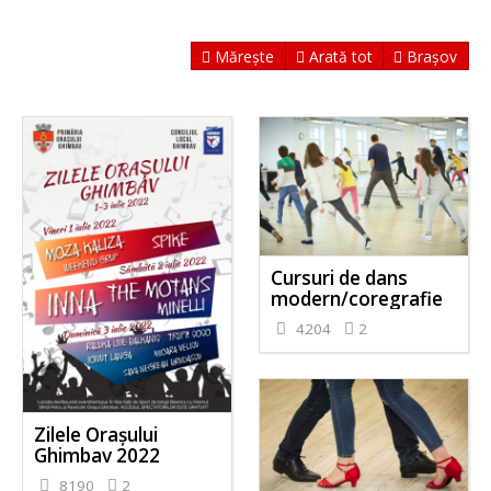
Mărește
Arată tot
Brașov
Cursuri de dans
modern/coregrafie
4204
2
Zilele Orașului
Ghimbav 2022
8190
2