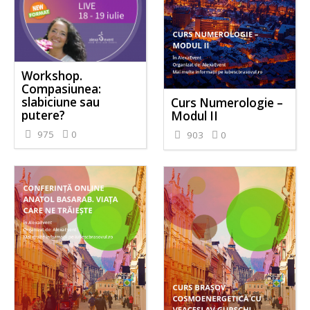
Workshop.
Compasiunea:
slabiciune sau
Curs Numerologie –
putere?
Modul II
975
0
903
0