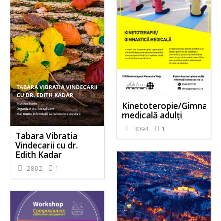
Kinetoteropie/Gimnasti
medicală adulți
3094
1
Tabara Vibratia
Vindecarii cu dr.
Edith Kadar
2802
1