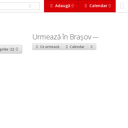
Adaugă
Calendar
Urmează în Braşov
Ce urmează
Calendar
prilie '22