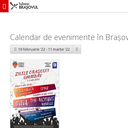
iubescbraşovul.ro
Calendar evenimente
Calendar de evenimente în Brașov
19 februarie '22 - 11 martie '22