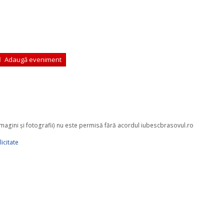
Adaugă eveniment
 imagini şi fotografii) nu este permisă fără acordul iubescbrasovul.ro
icitate