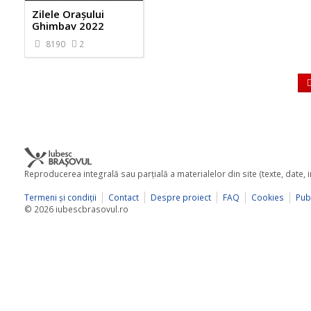
Zilele Orașului
Ghimbav 2022
8190
2
Reproducerea integrală sau parţială a materialelor din site (texte, date,
Termeni şi condiţii
Contact
Despre proiect
FAQ
Cookies
Publ
© 2026 iubescbrasovul.ro