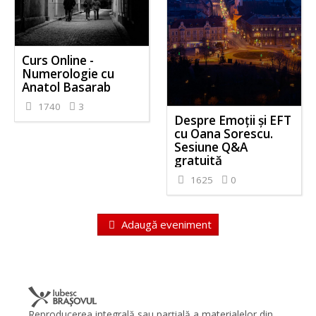
Curs Online -
Numerologie cu
Anatol Basarab
1740
3
Despre Emoții și EFT
cu Oana Sorescu.
Sesiune Q&A
gratuită
1625
0
Adaugă eveniment
Reproducerea integrală sau parţială a materialelor din