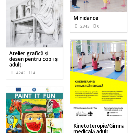
Minidance
2343
0
Atelier grafică și
desen pentru copii și
adulți
4242
4
Kinetoteropie/Gimnasti
medicală adulți