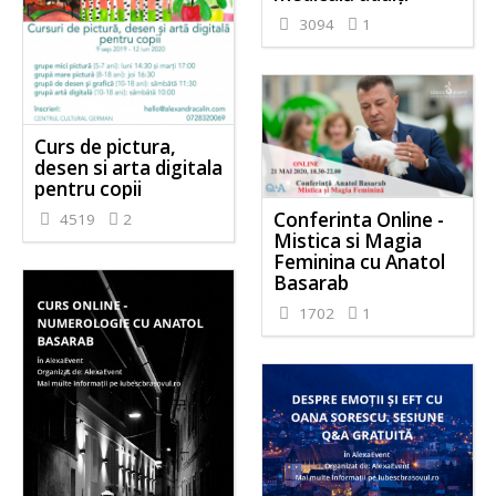
3094
1
Curs de pictura,
desen si arta digitala
pentru copii
Conferinta Online -
4519
2
Mistica si Magia
Feminina cu Anatol
Basarab
1702
1