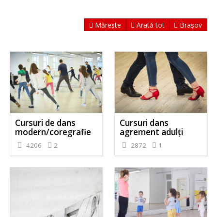
Mărește
Arată tot
Brașov
Cursuri de dans
Cursuri dans
modern/coregrafie
agrement adulți
4206
2
2872
1