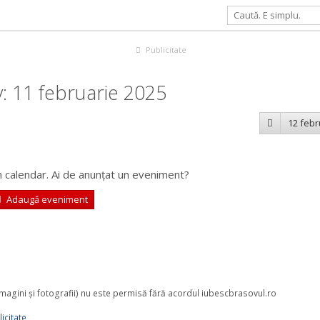
Publicitate
: 11 februarie 2025
12 febr
 calendar. Ai de anunțat un eveniment?
Adaugă eveniment
 imagini şi fotografii) nu este permisă fără acordul iubescbrasovul.ro
icitate