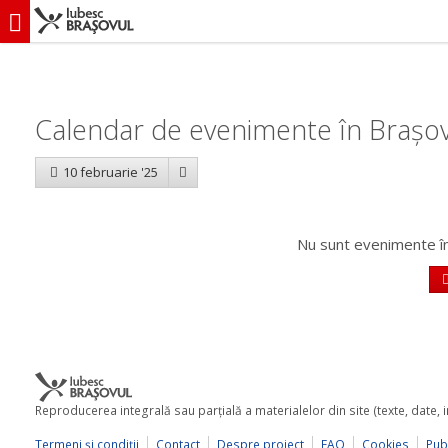
iubescbraşovul.ro
Calendar evenimente
Calendar de evenimente în Brașov
10 februarie '25
Nu sunt evenimente în
Reproducerea integrală sau parţială a materialelor din site (texte, date,
Termeni şi condiţii
Contact
Despre proiect
FAQ
Cookies
Publ