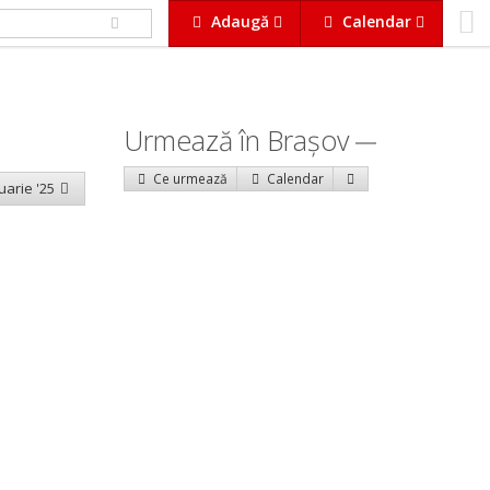
Adaugă
Calendar
Urmează în Braşov
Ce urmează
Calendar
uarie '25