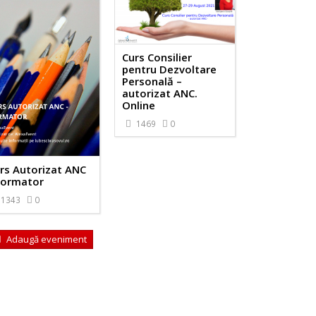
Curs Consilier
pentru Dezvoltare
Personală –
autorizat ANC.
Online
1469
0
rs Autorizat ANC
Formator
1343
0
Adaugă eveniment