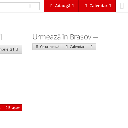
Adaugă
Calendar
1
Urmează în Braşov
Ce urmează
Calendar
mbrie '21
t
Brașov