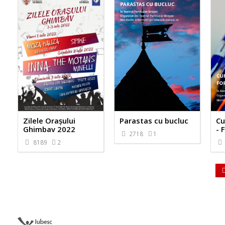
Zilele Orașului
Parastas cu bucluc
Cu
Ghimbav 2022
- 
2718
1
8189
2