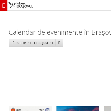
iubescbraşovul.ro
Calendar evenimente
Calendar de evenimente în Brașov
20 iulie '21 - 11 august '21