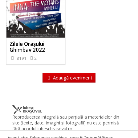
Zilele Orașului
Ghimbav 2022
8191
2
Adaugă eveniment
Reproducerea integrală sau parţială a materialelor din
site (texte, date, imagini şi fotografii) nu este permisă
fără acordul iubescbrasovul.ro
Acest site foloseşte cookies, care îţi îmbunătăţesc